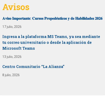
Avisos
𝐀𝐯𝐢𝐬𝐨 𝐈𝐦𝐩𝐨𝐫𝐭𝐚𝐧𝐭𝐞: 𝐂𝐮𝐫𝐬𝐨𝐬 𝐏𝐫𝐨𝐩𝐞𝐝𝐞́𝐮𝐭𝐢𝐜𝐨𝐬 𝐲 𝐝𝐞 𝐇𝐚𝐛𝐢𝐥𝐢𝐝𝐚𝐝𝐞𝐬 𝟐𝟎𝟐𝟔
17 julio, 2026
Ingresa a la plataforma MS Teams, ya sea mediante
tu correo universitario o desde la aplicación de
Microsoft Teams
13 julio, 2026
Centro Comunitario “La Alianza”
8 julio, 2026